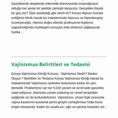
Gazetelerde dergilerde internette televizyonda insanoğlunun
olduğu her yerde bir şekilde çıkmıştır karşınıza. Gerçekten büyük
bir güç mü? Öyle anlatıldığı gibi sihirli mi? Konya Hipnoz hizmeti
erdiğimiz klinik olarak bu makalemizde hipnozu ve hipnoterapiyi
inceleyeceğiz. Hipnoz doğru ellerde profesyonel kişilerce
uygulandığında muhteşem sonuçlar elde etmenizi sağlayacak
harika ...
Vajinismus Belirtileri ve Tedavisi
Konya Vajinismus Kliniği Konusu : Vajinismus Nedir? Neden
Oluşur ? Belirtileri ve Tedavisi Konya Vajinismus kliniği olarak bu
makalemizde Vajinismus nedirden tedavisine kadar bir yazı
derledik. Probleminiz var ise %100 çözüm ve ücret iade garantisi
vaad ediyoruz. Alanında uzman psikolog ve cinsel terapistler
eşliğinde siz de kurtulabilirsiniz. Vajinismus, cinsel ilişki sırasında
vajina kaslarının kasılarak penis girişini zorlaştırması hatta buna
engel olmasındır. Kadın bu sırada acı, ağrı ve yanma hisseder, bü...