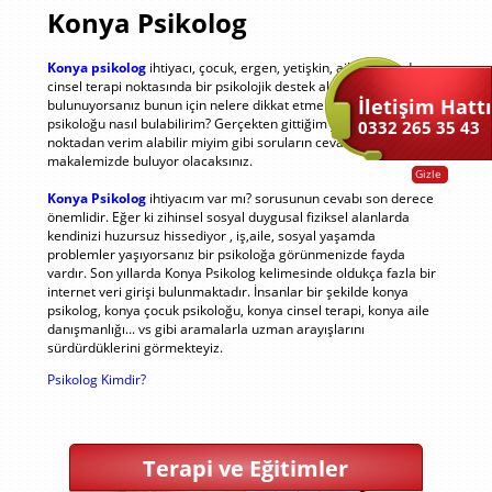
Konya Psikolog
Konya psikolog
ihtiyacı, çocuk, ergen, yetişkin, aile, çift ya da
cinsel terapi noktasında bir psikolojik destek almak ihtiyacı içinde
İletişim Hattı
bulunuyorsanız bunun için nelere dikkat etmek gerekiyor? Doğru
psikoloğu nasıl bulabilirim? Gerçekten gittiğim yerden bu
0332 265 35 43
noktadan verim alabilir miyim gibi soruların cevabını bu
makalemizde buluyor olacaksınız.
Gizle
Konya Psikolog
ihtiyacım var mı? sorusunun cevabı son derece
önemlidir. Eğer ki zihinsel sosyal duygusal fiziksel alanlarda
kendinizi huzursuz hissediyor , iş,aile, sosyal yaşamda
problemler yaşıyorsanız bir psikoloğa görünmenizde fayda
vardır. Son yıllarda Konya Psikolog kelimesinde oldukça fazla bir
internet veri girişi bulunmaktadır. İnsanlar bir şekilde konya
psikolog, konya çocuk psikoloğu, konya cinsel terapi, konya aile
danışmanlığı... vs gibi aramalarla uzman arayışlarını
sürdürdüklerini görmekteyiz.
Psikolog Kimdir?
Terapi ve Eğitimler