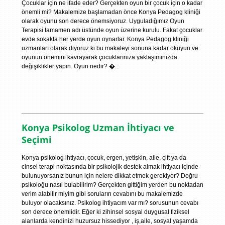
Çocuklar için ne ifade eder? Gerçekten oyun bir çocuk için o kadar
önemli mi? Makalemize başlamadan önce Konya Pedagog kliniği
olarak oyunu son derece önemsiyoruz. Uyguladığımız Oyun
Terapisi tamamen adı üstünde oyun üzerine kurulu. Fakat çocuklar
evde sokakta her yerde oyun oynarlar. Konya Pedagog kliniği
uzmanları olarak diyoruz ki bu makaleyi sonuna kadar okuyun ve
oyunun önemini kavrayarak çocuklarınıza yaklaşımınızda
değişiklikler yapın. Oyun nedir? �...
Konya Psikolog Uzman İhtiyacı ve
Seçimi
Konya psikolog ihtiyacı, çocuk, ergen, yetişkin, aile, çift ya da
cinsel terapi noktasında bir psikolojik destek almak ihtiyacı içinde
bulunuyorsanız bunun için nelere dikkat etmek gerekiyor? Doğru
psikoloğu nasıl bulabilirim? Gerçekten gittiğim yerden bu noktadan
verim alabilir miyim gibi soruların cevabını bu makalemizde
buluyor olacaksınız. Psikolog ihtiyacım var mı? sorusunun cevabı
son derece önemlidir. Eğer ki zihinsel sosyal duygusal fiziksel
alanlarda kendinizi huzursuz hissediyor , iş,aile, sosyal yaşamda