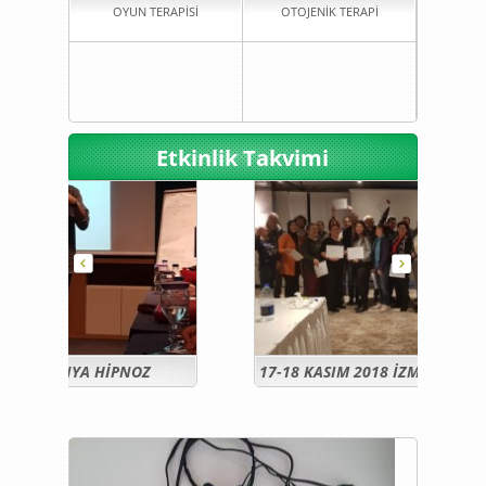
OYUN TERAPİSİ
OTOJENİK TERAPİ
KONYA PSİKOLOG
KONYA PEDAGOG
Etkinlik Takvimi
17-18 KASIM 2018 İZMİR HİPNOZ
22-23 N
EĞİTİMİMİZ
EĞİTİMİ